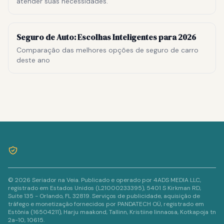
atender suas necessidades.
Seguro de Auto: Escolhas Inteligentes para 2026
Comparação das melhores opções de seguro de carro
deste ano
© 2026 Seriador na Veia. Publicado e operado por 4ADS MEDIA LLC,
registrado em Estados Unidos (L21000233395), 5401 S Kirkman RD,
Suite 135 - Orlando, FL 32819. Serviços de publicidade, aquisição de
tráfego e monetização fornecidos por PANDATECH OÜ, registrado em
Estônia (16504211), Harju maakond, Tallinn, Kristiine linnaosa, Kotkapoja tn
2a-10, 10615.