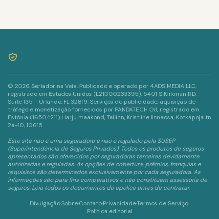
© 2026 Seriador na Veia. Publicado e operado por 4ADS MEDIA LLC,
registrado em Estados Unidos (L21000233395), 5401 S Kirkman RD,
Suite 135 - Orlando, FL 32819. Serviços de publicidade, aquisição de
tráfego e monetização fornecidos por PANDATECH OÜ, registrado em
Estônia (16504211), Harju maakond, Tallinn, Kristiine linnaosa, Kotkapoja tn
2a-10, 10615.
Este site não é uma seguradora e não é regulado pela SUSEP
(Superintendência de Seguros Privados). Todos os produtos de seguros
apresentados são oferecidos por seguradoras terceiras devidamente
autorizadas e reguladas. As opções de cobertura, prêmios, franquias e
requisitos são determinados exclusivamente por cada seguradora. As
informações são para fins comparativos e não constituem assessoria de
seguros. Leia todos os documentos da apólice antes de contratar.
Divulgação
·
Sobre
·
Contato
·
Privacidade
·
Termos de Serviço
·
Política editorial