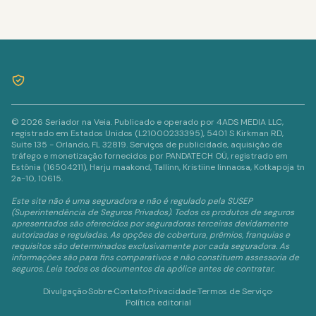
© 2026 Seriador na Veia. Publicado e operado por 4ADS MEDIA LLC,
registrado em Estados Unidos (L21000233395), 5401 S Kirkman RD,
Suite 135 - Orlando, FL 32819. Serviços de publicidade, aquisição de
tráfego e monetização fornecidos por PANDATECH OÜ, registrado em
Estônia (16504211), Harju maakond, Tallinn, Kristiine linnaosa, Kotkapoja tn
2a-10, 10615.
Este site não é uma seguradora e não é regulado pela SUSEP
(Superintendência de Seguros Privados). Todos os produtos de seguros
apresentados são oferecidos por seguradoras terceiras devidamente
autorizadas e reguladas. As opções de cobertura, prêmios, franquias e
requisitos são determinados exclusivamente por cada seguradora. As
informações são para fins comparativos e não constituem assessoria de
seguros. Leia todos os documentos da apólice antes de contratar.
Divulgação
·
Sobre
·
Contato
·
Privacidade
·
Termos de Serviço
·
Política editorial