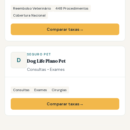
Reembolso Veterinário
448 Procedimentos
Cobertura Nacional
Comparar taxas
→
SEGURO PET
D
Dog Life Plano Pet
Consultas • Exames
Consultas
Exames
Cirurgias
Comparar taxas
→