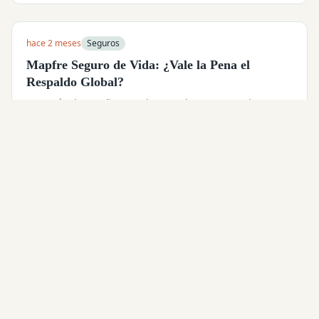
hace 2 meses
Seguros
Mapfre Seguro de Vida: ¿Vale la Pena el
Respaldo Global?
Con más de 30 años en el mercado peruano, el seguro
de vida de MAPFRE promete flexibilidad y amplia
cobertura. Pero, ¿qué tan accesible es realmente?
Leer más
→